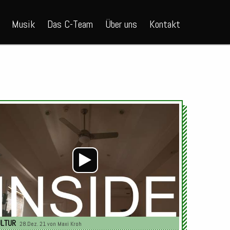
Musik
Das C-Team
Über uns
Kontakt
Audio-
Player
ULTUR
28.Dez. 21 von
Maxi Kroh