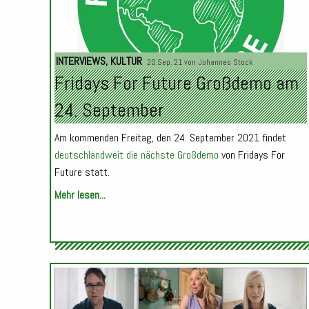
INTERVIEWS
,
KULTUR
20.Sep. 21 von
Johannes Stock
Fridays For Future Großdemo am
24. September
Am kommenden Freitag, den 24. September 2021 findet
deutschlandweit die nächste Großdemo
von Fridays For
Future statt.
Mehr lesen...