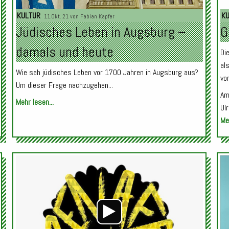
KULTUR
K
11.Okt. 21 von
Fabian Kapfer
Jüdisches Leben in Augsburg –
G
damals und heute
Di
al
Wie sah jüdisches Leben vor 1700 Jahren in Augsburg aus?
vo
Um dieser Frage nachzugehen...
Am
Mehr lesen...
Ul
Meh
Audio-
Player