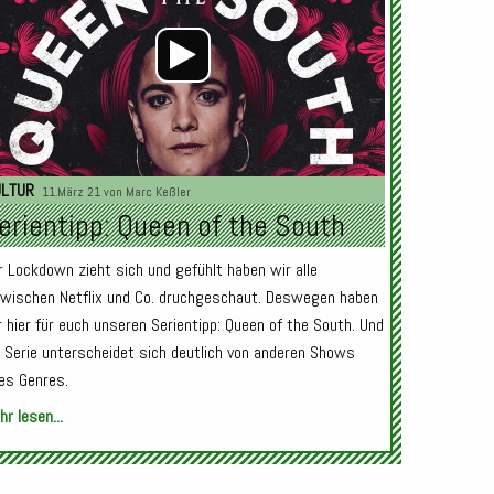
ULTUR
11.März 21 von
Marc Keßler
erientipp: Queen of the South
r Lockdown zieht sich und gefühlt haben wir alle
zwischen Netflix und Co. druchgeschaut. Deswegen haben
r hier für euch unseren Serientipp: Queen of the South. Und
e Serie unterscheidet sich deutlich von anderen Shows
res Genres.
r lesen...