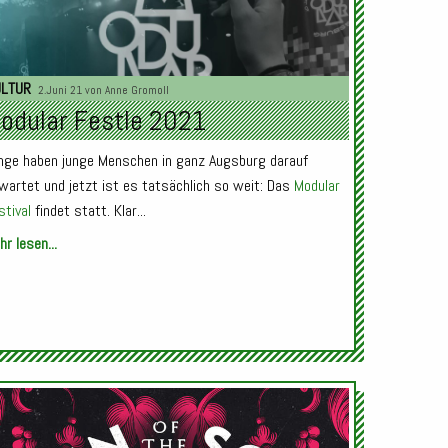
ULTUR
2.Juni 21 von
Anne Gromoll
odular Festle 2021
nge haben junge Menschen in ganz Augsburg darauf
wartet und jetzt ist es tatsächlich so weit: Das
Modular
stival
findet statt. Klar...
r lesen...
Audio-
Player