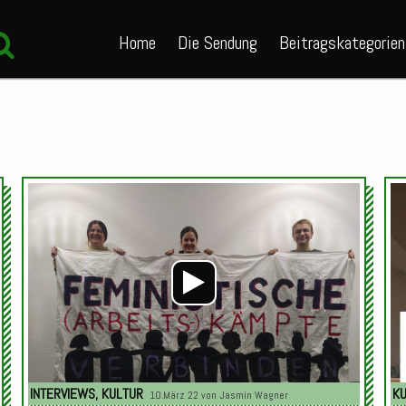
Home
Die Sendung
Beitragskategorien
Audio-
Audio-
Player
Player
INTERVIEWS
,
KULTUR
K
10.März 22 von
Jasmin Wagner