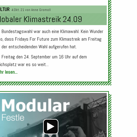
Audio-
Player
ULTUR
4.Okt. 21 von
Anne Gromoll
lobaler Klimastreik 24.09
e Bundestagswahl war auch eine Klimawahl. Kein Wunder
so, dass Fridays For Future zum Klimastreik am Freitag
r der entscheidenden Wahl aufgerufen hat.
 Freitag den 24. September um 16 Uhr auf dem
richsplatz war es so weit...
r lesen...
Audio-
Player