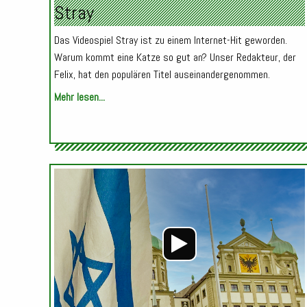
Stray
Das Videospiel Stray ist zu einem Internet-Hit geworden.
Warum kommt eine Katze so gut an? Unser Redakteur, der
Felix, hat den populären Titel auseinandergenommen.
Mehr lesen...