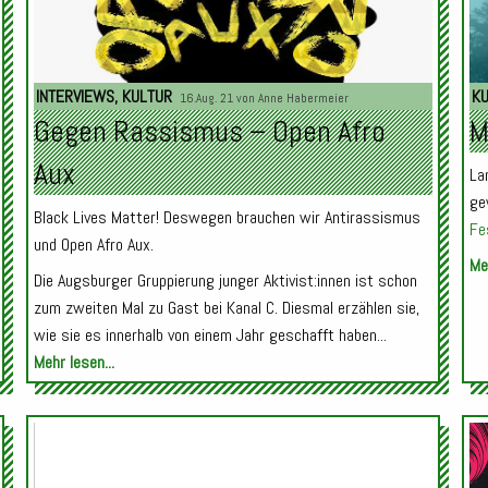
INTERVIEWS
,
KULTUR
K
16.Aug. 21 von
Anne Habermeier
Gegen Rassismus – Open Afro
M
Aux
La
ge
Black Lives Matter! Deswegen brauchen wir Antirassismus
Fe
und Open Afro Aux.
Meh
Die Augsburger Gruppierung junger Aktivist:innen ist schon
zum zweiten Mal zu Gast bei Kanal C. Diesmal erzählen sie,
wie sie es innerhalb von einem Jahr geschafft haben...
Mehr lesen...
Audio-
Audio-
Player
Player