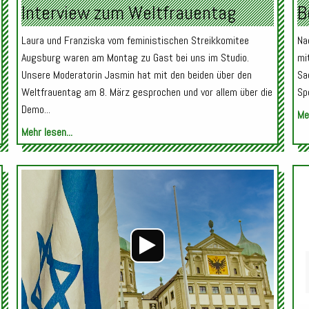
Interview zum Weltfrauentag
B
Laura und Franziska vom feministischen Streikkomitee
Na
Augsburg waren am Montag zu Gast bei uns im Studio.
mi
Unsere Moderatorin Jasmin hat mit den beiden über den
Sa
Weltfrauentag am 8. März gesprochen und vor allem über die
Sp
Demo...
Meh
Mehr lesen...
Audio-
Audio-
Player
Player