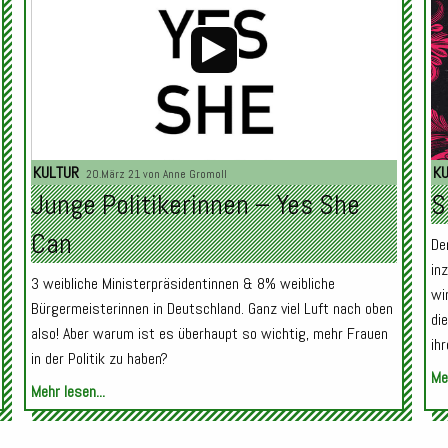
KULTUR
K
20.März 21 von
Anne Gromoll
Junge Politikerinnen – Yes She
S
Can
De
in
3 weibliche Ministerpräsidentinnen & 8% weibliche
wi
Bürgermeisterinnen in Deutschland. Ganz viel Luft nach oben
di
also! Aber warum ist es überhaupt so wichtig, mehr Frauen
ih
in der Politik zu haben?
Meh
Mehr lesen...