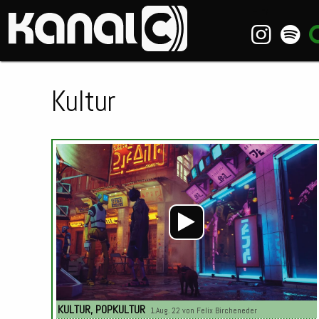
~_^/
Kultur
KULTUR
,
POPKULTUR
1.Aug. 22 von
Felix Bircheneder