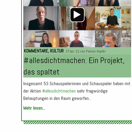
KOMMENTARE
,
KULTUR
27.Apr. 21 von
Fabian Kapfer
#allesdichtmachen: Ein Projekt,
das spaltet
Insgesamt 53 Schauspielerinnen und Schauspieler haben mit
der Aktion
#allesdichtmachen
sehr fragwürdige
Behauptungen in den Raum geworfen...
Mehr lesen...