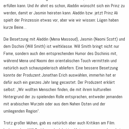
erfüllen kann. Und ihr ahnt es schon, Aladdin wünscht sich ein Prinz zu
werden, damit er Jasmin heiraten kann. Aladdin bzw. jetzt Prinz Ali
spielt der Prinzessin etwas vor, aber wie wir wissen: Lügen haben
kurze Beine…
Die Besetzung mit Aladdin (Mena Massoud), Jasmin (Naomi Scott) und
dem Dschini (Will Smith) ist weltklasse. Will Smith bringt nicht nur
Fame, sondern auch den entsprechenden Humor des Dschinis mit,
während Mena und Naomi den orientalischen Touch vermitteln und
natürlich auch schauspielerisch abliefern. Eine bessere Besetzung
konnte der Produzent Jonathan Erich auswählen, immerhin hat er
dafür auch ein ganzes Jahr lang gecastet. Der Produzent erklärt
selbst: „Wir wollten Menschen finden, die mit ihrem kulturellen
Hintergrund der zu spielenden Rolle entsprachen, entweder jemanden
mit arabischen Wurzeln oder aus dem Nahen Osten und der
umliegenden Region“.
Trotz großer Mühen, gab es natürlich aber auch Kritiken am Film.