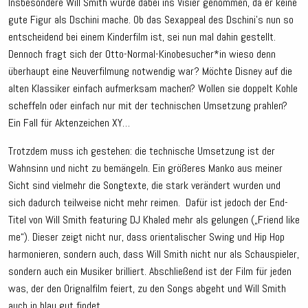
Insbesondere Will Smith wurde dabei ins Visier genommen, da er keine
gute Figur als Dschini mache. Ob das Sexappeal des Dschini’s nun so
entscheidend bei einem Kinderfilm ist, sei nun mal dahin gestellt.
Dennoch fragt sich der Otto-Normal-Kinobesucher*in wieso denn
überhaupt eine Neuverfilmung notwendig war? Möchte Disney auf die
alten Klassiker einfach aufmerksam machen? Wollen sie doppelt Kohle
scheffeln oder einfach nur mit der technischen Umsetzung prahlen?
Ein Fall für Aktenzeichen XY…
Trotzdem muss ich gestehen: die technische Umsetzung ist der
Wahnsinn und nicht zu bemängeln. Ein größeres Manko aus meiner
Sicht sind vielmehr die Songtexte, die stark verändert wurden und
sich dadurch teilweise nicht mehr reimen. Dafür ist jedoch der End-
Titel von Will Smith featuring DJ Khaled mehr als gelungen („Friend like
me“). Dieser zeigt nicht nur, dass orientalischer Swing und Hip Hop
harmonieren, sondern auch, dass Will Smith nicht nur als Schauspieler,
sondern auch ein Musiker brilliert. Abschließend ist der Film für jeden
was, der den Orignalfilm feiert, zu den Songs abgeht und Will Smith
auch in blau gut findet.