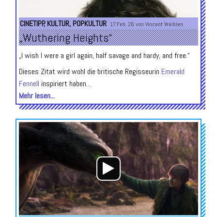
CINETIPP
,
KULTUR
,
POPKULTUR
17.Feb. 26 von
Vincent Weiblen
„Wuthering Heights“
„I wish I were a girl again, half savage and hardy, and free.“
Dieses Zitat wird wohl die britische Regisseurin
Emerald
Fennell
inspiriert haben...
Mehr lesen...
Audio-
Player