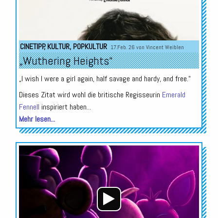
CINETIPP
,
KULTUR
,
POPKULTUR
17.Feb. 26 von
Vincent Weiblen
„Wuthering Heights“
„I wish I were a girl again, half savage and hardy, and free.“
Dieses Zitat wird wohl die britische Regisseurin
Emerald
Fennell
inspiriert haben...
Mehr lesen...
Audio-
Player