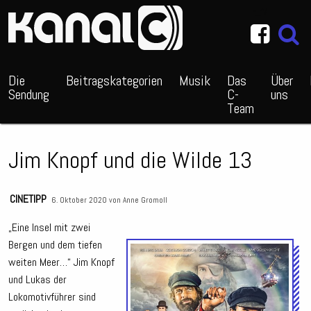
~_^/
Die
Beitragskategorien
Musik
Das
Über
Sendung
C-
uns
Team
Jim Knopf und die Wilde 13
CINETIPP
6. Oktober 2020 von
Anne Gromoll
„Eine Insel mit zwei
Bergen und dem tiefen
Audio
weiten Meer…“ Jim Knopf
Playe
und Lukas der
Lokomotivführer sind