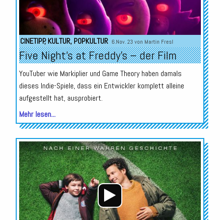
CINETIPP
,
KULTUR
,
POPKULTUR
6.Nov. 23 von
Martin Fresl
Five Night’s at Freddy’s – der Film
YouTuber wie Markiplier und Game Theory haben damals
dieses Indie-Spiele, dass ein Entwickler komplett alleine
aufgestellt hat, ausprobiert.
Mehr lesen...
Audio-
Player