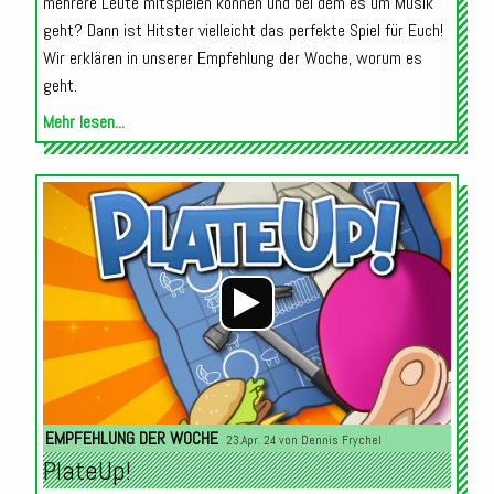
mehrere Leute mitspielen können und bei dem es um Musik
geht? Dann ist Hitster vielleicht das perfekte Spiel für Euch!
Wir erklären in unserer Empfehlung der Woche, worum es
geht.
Mehr lesen...
Audio-
Player
EMPFEHLUNG DER WOCHE
23.Apr. 24 von
Dennis Frychel
PlateUp!