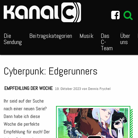
~_^/
Die
Beitragskategorien
Musik
Das
Über
Sendung
C-
uns
Team
Cyberpunk: Edgerunners
EMPFEHLUNG DER WOCHE
19. Oktober 2023 von
Dennis Frychel
Ihr seid auf der Suche
nach einer neuen Serie?
Audio
Dann habe ich diese
Playe
Woche die perfekte
Empfehlung für euch! Der