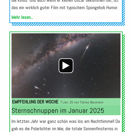
die Kinos. Und auch wenn er keinen Oscar bekommen hat, ist
das ein wirklich guter Film mit typischem Spongebob Humor.
Mehr lesen...
Audio-
Player
EMPFEHLUNG DER WOCHE
7.Jan. 25 von
Tobias Baumann
Sternschnuppen im Januar 2025
Im letzten Jahr war ganz schön was los am Nachthimmel! Da
gab es die Polarlichter im Mai, die totale Sonnenfinsternis in