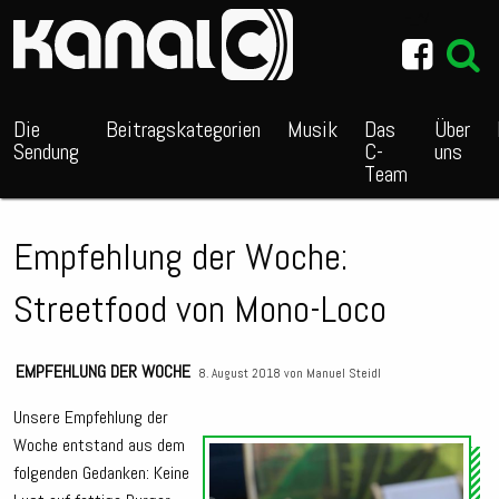
~_^/
Die
Beitragskategorien
Musik
Das
Über
Sendung
C-
uns
Team
Empfehlung der Woche:
Streetfood von Mono-Loco
EMPFEHLUNG DER WOCHE
8. August 2018 von
Manuel Steidl
Unsere Empfehlung der
Woche entstand aus dem
Audio
folgenden Gedanken: Keine
Playe