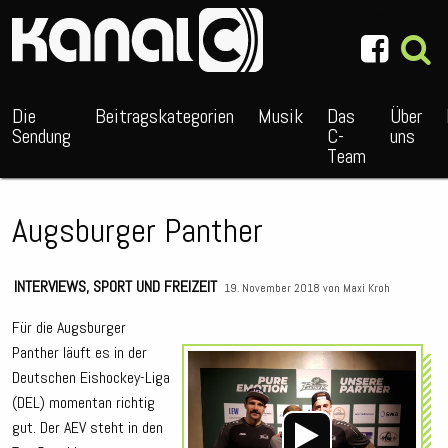
~_^/
Die
Beitragskategorien
Musik
Das
Über
Sendung
C-
uns
Team
Augsburger Panther
INTERVIEWS
,
SPORT UND FREIZEIT
19. November 2018 von
Maxi Kroh
Für die Augsburger
Panther läuft es in der
Audio
Deutschen Eishockey-Liga
Playe
(DEL) momentan richtig
gut. Der AEV steht in den