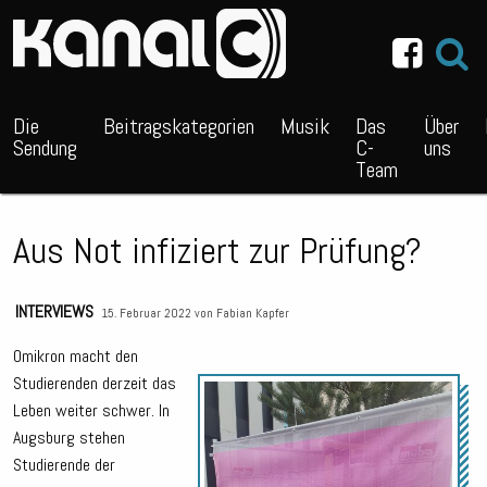
~_^/
Die
Beitragskategorien
Musik
Das
Über
Sendung
C-
uns
Team
Aus Not infiziert zur Prüfung?
INTERVIEWS
15. Februar 2022 von
Fabian Kapfer
Omikron macht den
Studierenden derzeit das
Audio
Leben weiter schwer. In
Playe
Augsburg stehen
Studierende der