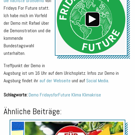
die nächste Großdemo
von
Fridays For Future statt.
Ich habe mich im Vorfeld
der Demo mit Rafael über
die Demonstration und die
kommende
Bundestagswahl
unterhalten.
Treffpunkt der Demo in
Augsburg ist um 16 Uhr auf dem Ulrichsplatz. Infos zur Demo in
Augsburg findet ihr
auf der Webseite
und auf
Social Media
.
Schlagworte:
Demo
FridaysforFuture
Klima
Klimakrise
Ähnliche Beiträge:
Audio-
Player