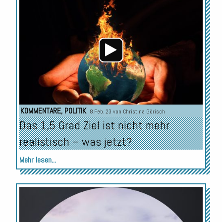
Audio-
Player
KOMMENTARE
,
POLITIK
8.Feb. 23 von
Christina Görisch
Das 1,5 Grad Ziel ist nicht mehr
realistisch – was jetzt?
Mehr lesen...
Audio-
Player