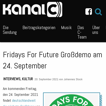
~_^/
Die
Beitragskategorien
Musik
Das
Über
Sendung
C-
uns
Team
Fridays For Future Großdemo am
24. September
INTERVIEWS
,
KULTUR
20. September 2021 von
Johannes Stock
Am kommenden Freitag,
den 24. September 2021
Audio
findet
deutschlandweit
Playe