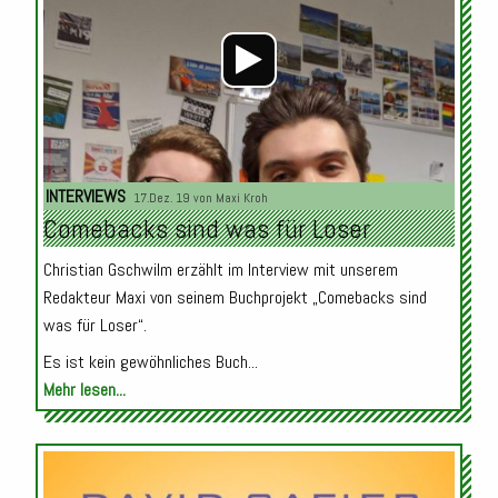
INTERVIEWS
17.Dez. 19 von
Maxi Kroh
Comebacks sind was für Loser
Christian Gschwilm erzählt im Interview mit unserem
Redakteur Maxi von seinem Buchprojekt „Comebacks sind
was für Loser“.
Es ist kein gewöhnliches Buch...
Mehr lesen...
Audio-
Player