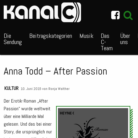
~_^/
Die
Beitragskategorien
Musik
Das
Über
Sendung
C-
uns
Team
Anna Todd – After Passion
KULTUR
10. Juni 2015 von
Ronja Walther
Der Erotik-Roman „After
Passion“ wurde weltweit
Audio
über eine Milliarde Mal
Playe
gelesen. Und das bei einer
Story, die ursprünglich nur