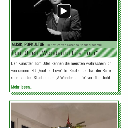
MUSIK
,
POPKULTUR
18.Nov. 25 von
Serafina Hammerschmid
Tom Odell „Wonderful Life Tour“
Den Künstler Tom Odell kennen die meisten wahrscheinlich
von seinem Hit „Another Love“. Im September hat der Brite
sein siebtes Studioalbum „A Wonderful Life“ veröffentlicht...
Mehr lesen...
Audio-
Player