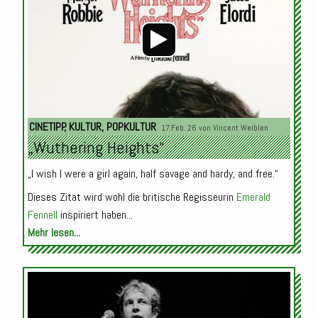
CINETIPP
,
KULTUR
,
POPKULTUR
17.Feb. 26 von
Vincent Weiblen
„Wuthering Heights“
„I wish I were a girl again, half savage and hardy, and free.“
Dieses Zitat wird wohl die britische Regisseurin
Emerald
Fennell
inspiriert haben...
Mehr lesen...
Audio-
Player