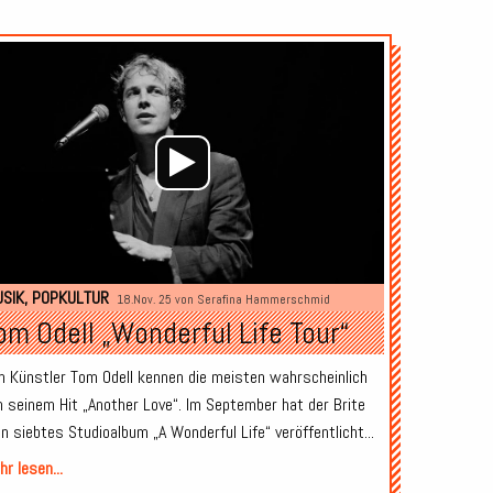
Audio-
Player
SIK
,
POPKULTUR
18.Nov. 25 von
Serafina Hammerschmid
om Odell „Wonderful Life Tour“
n Künstler Tom Odell kennen die meisten wahrscheinlich
n seinem Hit „Another Love“. Im September hat der Brite
in siebtes Studioalbum „A Wonderful Life“ veröffentlicht...
r lesen...