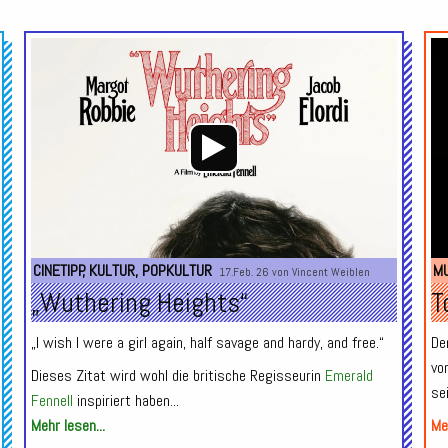
Audio-
Audio-
Player
Player
CINETIPP
,
KULTUR
,
POPKULTUR
MU
17.Feb. 26 von
Vincent Weiblen
„Wuthering Heights“
T
„I wish I were a girl again, half savage and hardy, and free.“
De
vo
Dieses Zitat wird wohl die britische Regisseurin
Emerald
se
Fennell
inspiriert haben...
Mehr lesen...
Meh