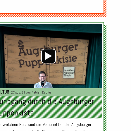
Audio-
Player
ULTUR
27.Aug. 24 von
Fabian Kapfer
undgang durch die Augsburger
uppenkiste
s welchem Holz sind die Marionetten der Augsburger