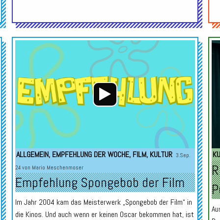
Audio-
Audio-
Player
Player
ALLGEMEIN
,
EMPFEHLUNG DER WOCHE
,
FILM
,
KULTUR
K
3.Sep.
R
24 von
Mario Meschenmoser
Empfehlung Spongebob der Film
P
Im Jahr 2004 kam das Meisterwerk „Spongebob der Film“ in
Au
die Kinos. Und auch wenn er keinen Oscar bekommen hat, ist