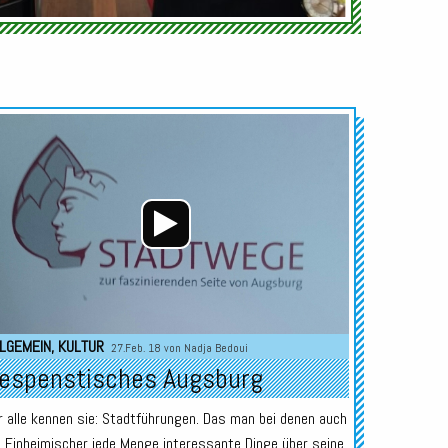
Audio-
Player
LGEMEIN
,
KULTUR
27.Feb. 18 von
Nadja Bedoui
espenstisches Augsburg
r alle kennen sie: Stadtführungen. Das man bei denen auch
s Einheimischer jede Menge interessante Dinge über seine