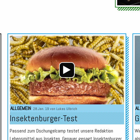
Audio-
Audio-
Player
Player
ALLGEMEIN
AL
28.Jan. 19 von
Lukas Ulbrich
Insektenburger-Test
G
Passend zum Dschungelcamp testet unsere Redaktion
Wi
Lebensmittel aus Insekten. Genauer gesagt Insektenburger
al