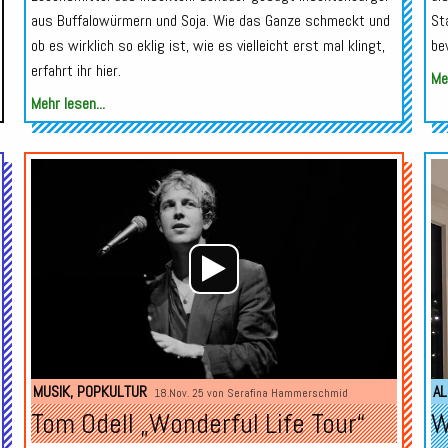
aus Buffalowürmern und Soja. Wie das Ganze schmeckt und
St
ob es wirklich so eklig ist, wie es vielleicht erst mal klingt,
be
erfahrt ihr hier.
Meh
Mehr lesen...
Audio-
Audio-
Player
Player
MUSIK
,
POPKULTUR
AL
18.Nov. 25 von
Serafina Hammerschmid
Tom Odell „Wonderful Life Tour“
W