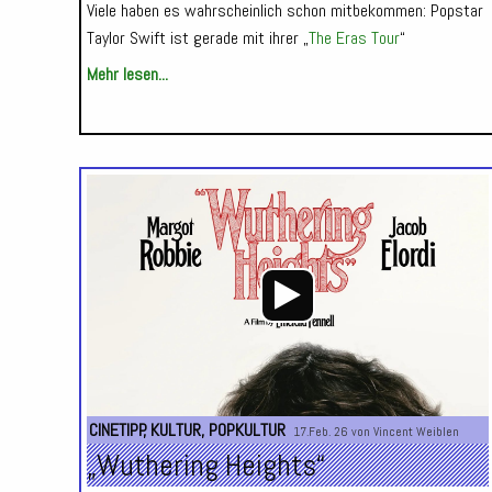
Viele haben es wahrscheinlich schon mitbekommen: Popstar
Taylor Swift ist gerade mit ihrer „
The Eras Tour
“
Mehr lesen...
CINETIPP
,
KULTUR
,
POPKULTUR
17.Feb. 26 von
Vincent Weiblen
„Wuthering Heights“