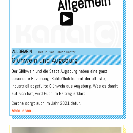
Allgemein
Audio-
ALLGEMEIN
13.Dez. 21 von
Fabian Kapfer
Player
Glühwein und Augsburg
Der Glühwein und die Stadt Augsburg haben eine ganz
besondere Beziehung. Schließlich kommt der älteste,
industriell abgefüllte Glühwein aus Augsburg. Was es damit
auf sich hat, wird Euch im Beitrag erklärt.
Corona sorgt auch im Jahr 2021 dafür...
Mehr lesen...
Audio-