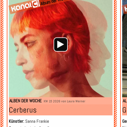
Album der Woche
Player
Player
ALBEN DER WOCHE
AL
KW 15 2026 von
Laura Werner
Cerberus
G
Künstler:
Sanna Frankie
Ge