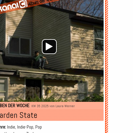
Album der Woche
Player
BEN DER WOCHE
KW 35 2025 von
Laura Werner
arden State
nre:
Indie, Indie-Pop, Pop