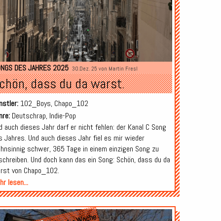
NGS DES JAHRES 2025
30.Dez. 25 von
Martin Fresl
chön, dass du da warst.
nstler:
102_Boys, Chapo_102
nre:
Deutschrap, Indie-Pop
d auch dieses Jahr darf er nicht fehlen: der Kanal C Song
s Jahres. Und auch dieses Jahr fiel es mir wieder
hnsinnig schwer, 365 Tage in einem einzigen Song zu
schreiben. Und doch kann das ein Song: Schön, dass du da
rst von Chapo_102.
r lesen...
Audio-