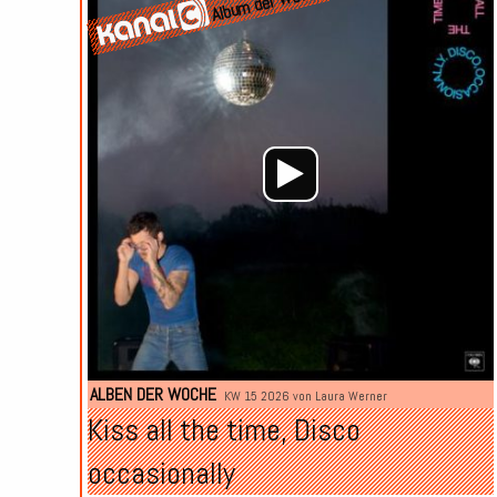
Album der Woche
ALBEN DER WOCHE
KW 15 2026 von
Laura Werner
Kiss all the time, Disco
occasionally