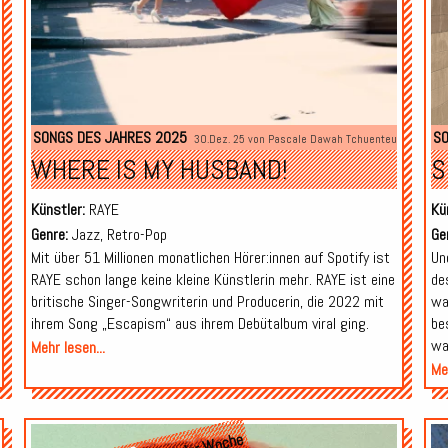
SONGS DES JAHRES 2025
SO
30.Dez. 25 von
Pascale Dawah Tchuenteu
WHERE IS MY HUSBAND!
S
Künstler:
RAYE
Kü
Genre:
Jazz, Retro-Pop
Ge
Mit über 51 Millionen monatlichen Hörer:innen auf Spotify ist
Un
RAYE schon lange keine kleine Künstlerin mehr. RAYE ist eine
de
britische Singer-Songwriterin und Producerin, die 2022 mit
wa
ihrem Song „Escapism“ aus ihrem Debütalbum viral ging.
be
wa
Mehr lesen...
Meh
Audio-
Audio-