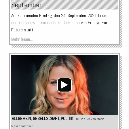
September
Am kommenden Freitag, den 24. September 2021 findet
deutschlandweit die nächste Großdemo
von Fridays For
Future statt.
Mehr lesen...
Audio-
Player
ALLGEMEIN
,
GESELLSCHAFT
,
POLITIK
18.Dez. 25 von
Mario
Meschenmoser