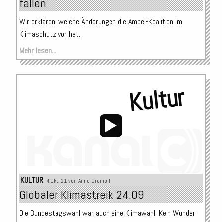
fallen
Wir erklären, welche Änderungen die Ampel-Koalition im
Klimaschutz vor hat.
Mehr lesen...
Kultur
Audio-
KULTUR
4.Okt. 21 von
Anne Gromoll
Player
Globaler Klimastreik 24.09
Die Bundestagswahl war auch eine Klimawahl. Kein Wunder