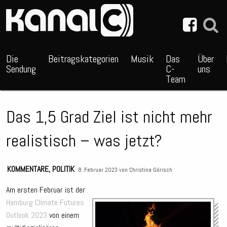
~_^/
Die
Beitragskategorien
Musik
Das
Über
Sendung
C-
uns
Team
Das 1,5 Grad Ziel ist nicht mehr
realistisch – was jetzt?
KOMMENTARE
,
POLITIK
8. Februar 2023 von
Christina Görisch
Am ersten Februar ist der
Hamburg Climate Futures
Audio
Outlook 2023
von einem
Playe