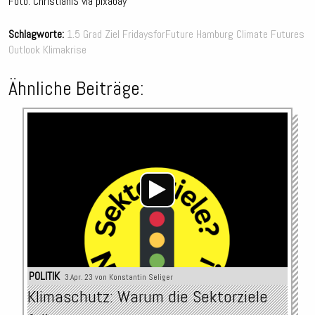
Foto: ChristianIS via pixabay
Schlagworte:
1.5 Grad Ziel
FridaysforFuture
Hamburg Climate Futures
Outlook
Klimakrise
Ähnliche Beiträge:
Audio-
Player
POLITIK
3.Apr. 23 von
Konstantin Seliger
Klimaschutz: Warum die Sektorziele