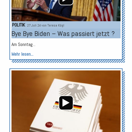
POLITIK
27.Juli 24 von
Teresa Kögl
Bye Bye Biden – Was passiert jetzt ?
Am Sonntag...
Mehr lesen...
Audio-
Player