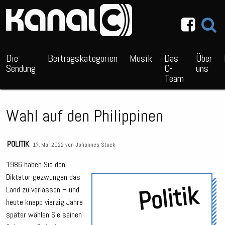
~_^/
Die
Beitragskategorien
Musik
Das
Über
Sendung
C-
uns
Team
Wahl auf den Philippinen
POLITIK
17. Mai 2022 von
Johannes Stock
1986 haben Sie den
Diktator gezwungen das
Politik
Land zu verlassen – und
heute knapp vierzig Jahre
später wählen Sie seinen