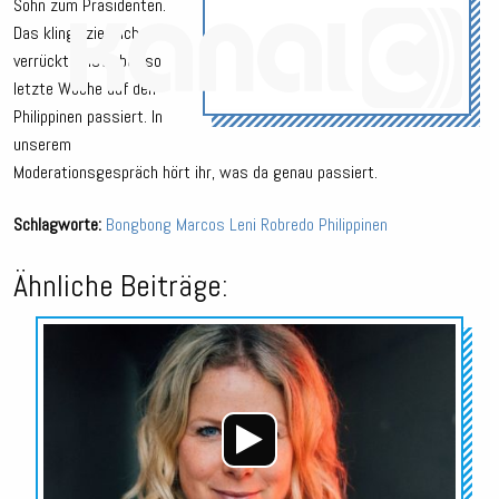
Sohn zum Präsidenten.
Das klingt ziemlich
verrückt – ist aber so
letzte Woche auf den
Philippinen passiert. In
unserem
Moderationsgespräch hört ihr, was da genau passiert.
Schlagworte:
Bongbong Marcos
Leni Robredo
Philippinen
Ähnliche Beiträge:
Audio-
Player