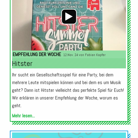
EMPFEHLUNG DER WOCHE
12.Nov. 24 von
Fabian Kapfer
Hitster
Ihr sucht ein Gesellschaftsspiel für eine Party, bei dem
mehrere Leute mitspielen können und bei dem es um Musik
geht? Dann ist Hitster vielleicht das perfekte Spiel für Euch!
Wir erklären in unserer Empfehlung der Woche, worum es
geht.
Mehr lesen...
Audio-