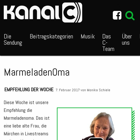
~_^/
Die
Beitragskategorien
Musik
Das
Über
Sendung
C-
uns
Team
MarmeladenOma
EMPFEHLUNG DER WOCHE
7. Februar 2017 von
Monika Schiele
Diese Woche ist unsere
Empfehlung die
Audio
Marmeladenoma. Das ist
Playe
eine liebe alte Frau, die
Märchen in Livestreams