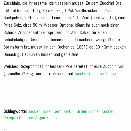
Zucchinis, die ihr erstmal klein raspeln müsst. Zu dem Zucchini-Brei
160 ml Rapsöl, 100 g Rohrzucker, 1 Pck Vanillezucker, 1 Pck
Backpulver, 2 EL Chia- oder Leinsamen, 1 TL Zimt (sehr wichtig), eine
Prise Salz, circa 50 ml Wasser. Optional könnt ihr auch noch einen
Schuss Zitronensaft reinspritzen und 2 EL Kakao für einen
schokoladigen Geschmack beimischen. Je nachdem wie groß eure
Springform ist, müsst ihr den Kuchen bei 180°C ca. 30-40min backen.
Danach gut abkühlen lassen und genießen!
Welches Rezept findet ihr besser? Wie bereitet ihr eure Zucchini vor
(#zoodles)? Sagt uns eure Meinung auf
facebook
oder
instagram
!
Schlagworte:
Backen
Essen
Gemüse
Grill
Grillen
kochen
Kuchen
Rezepte
Sommer
Vegan
Zucchini