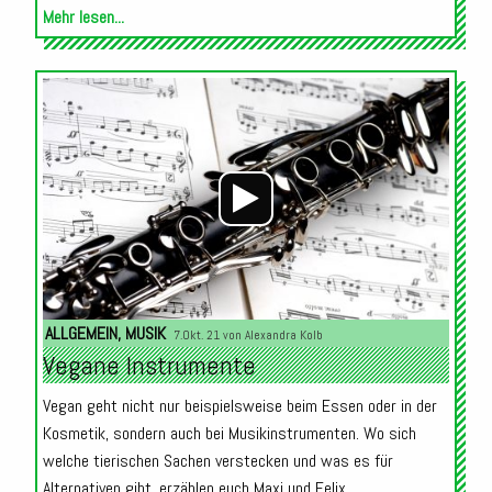
Mehr lesen...
Audio-
Player
ALLGEMEIN
,
MUSIK
7.Okt. 21 von
Alexandra Kolb
Vegane Instrumente
Vegan geht nicht nur beispielsweise beim Essen oder in der
Kosmetik, sondern auch bei Musikinstrumenten. Wo sich
welche tierischen Sachen verstecken und was es für
Alternativen gibt, erzählen euch Maxi und Felix.