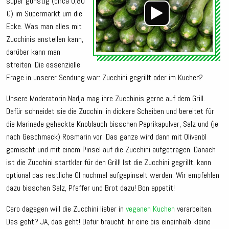
super günstig (circa 0,80
€) im Supermarkt um die
Ecke. Was man alles mit
Zucchinis anstellen kann,
darüber kann man
streiten. Die essenzielle
Frage in unserer Sendung war: Zucchini gegrillt oder im Kuchen?
Unsere Moderatorin Nadja mag ihre Zucchinis gerne auf dem Grill.
Dafür schneidet sie die Zucchini in dickere Scheiben und bereitet für
die Marinade gehackte Knoblauch bisschen Paprikapulver, Salz und (je
nach Geschmack) Rosmarin vor. Das ganze wird dann mit Olivenöl
gemischt und mit einem Pinsel auf die Zucchini aufgetragen. Danach
ist die Zucchini startklar für den Grill! Ist die Zucchini gegrillt, kann
optional das restliche Öl nochmal aufgepinselt werden. Wir empfehlen
dazu bisschen Salz, Pfeffer und Brot dazu! Bon appetit!
Caro dagegen will die Zucchini lieber in
veganen Kuchen
verarbeiten.
Das geht? JA, das geht! Dafür braucht ihr eine bis eineinhalb kleine