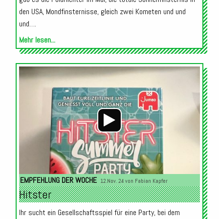
den USA, Mondfinsternisse, gleich zwei Kometen und und
und….
Mehr lesen...
Audio-
Player
EMPFEHLUNG DER WOCHE
12.Nov. 24 von
Fabian Kapfer
Hitster
Ihr sucht ein Gesellschaftsspiel für eine Party, bei dem