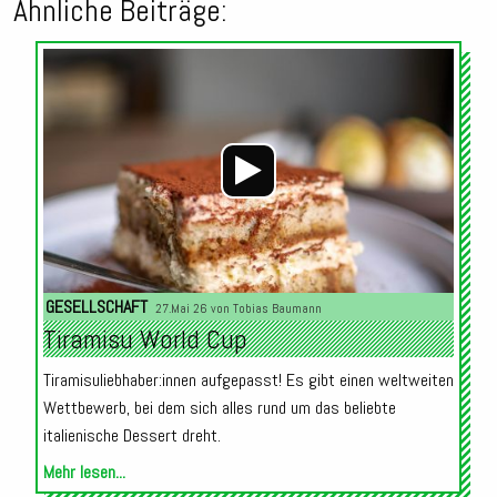
Ähnliche Beiträge:
Audio-
Player
GESELLSCHAFT
27.Mai 26 von
Tobias Baumann
Tiramisu World Cup
Tiramisuliebhaber:innen aufgepasst! Es gibt einen weltweiten
Wettbewerb, bei dem sich alles rund um das beliebte
italienische Dessert dreht.
Mehr lesen...