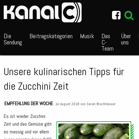
~_^/
Die
Beitragskategorien
Musik
Das
Über
Sendung
C-
uns
Team
Unsere kulinarischen Tipps für
die Zucchini Zeit
EMPFEHLUNG DER WOCHE
14. August 2018 von
Sarah Bruchhäuser
Es ist wieder Zucchini
Zeit und das Gemüse gibt
Audio
es massig und vor allem
Playe