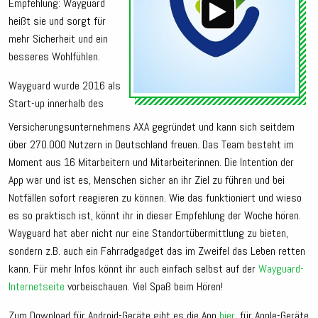
Empfehlung: Wayguard
heißt sie und sorgt für
mehr Sicherheit und ein
besseres Wohlfühlen.
Wayguard wurde 2016 als
Start-up innerhalb des
Versicherungsunternehmens AXA gegründet und kann sich seitdem
über 270.000 Nutzern in Deutschland freuen. Das Team besteht im
Moment aus 16 Mitarbeitern und Mitarbeiterinnen. Die Intention der
App war und ist es, Menschen sicher an ihr Ziel zu führen und bei
Notfällen sofort reagieren zu können. Wie das funktioniert und wieso
es so praktisch ist, könnt ihr in dieser Empfehlung der Woche hören.
Wayguard hat aber nicht nur eine Standortübermittlung zu bieten,
sondern z.B. auch ein Fahrradgadget das im Zweifel das Leben retten
kann. Für mehr Infos könnt ihr auch einfach selbst auf der
Wayguard-
Internetseite
vorbeischauen. Viel Spaß beim Hören!
Zum Download für Android-Geräte gibt es die App
hier
, für Apple-Geräte