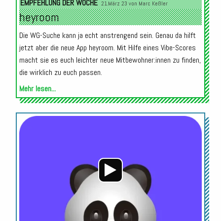
EMPFEHLUNG DER WOCHE
21.März 23 von
Marc Keßler
heyroom
Die WG-Suche kann ja echt anstrengend sein. Genau da hilft
jetzt aber die neue App heyroom. Mit Hilfe eines Vibe-Scores
macht sie es euch leichter neue Mitbewohner:innen zu finden,
die wirklich zu euch passen.
Mehr lesen...
Audio-
Player