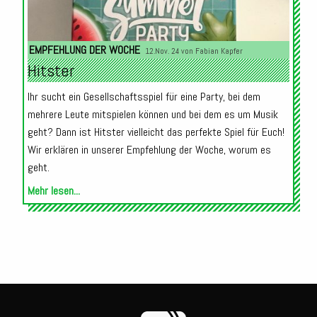
EMPFEHLUNG DER WOCHE
12.Nov. 24 von
Fabian Kapfer
Hitster
Ihr sucht ein Gesellschaftsspiel für eine Party, bei dem
mehrere Leute mitspielen können und bei dem es um Musik
geht? Dann ist Hitster vielleicht das perfekte Spiel für Euch!
Wir erklären in unserer Empfehlung der Woche, worum es
geht.
Mehr lesen...