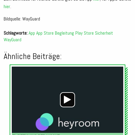
hier
.
Bildquelle: WayGuard
Schlagworte:
App
App Store
Begleitung
Play Store
Sicherheit
WayGuard
Ähnliche Beiträge:
Audio-
Player