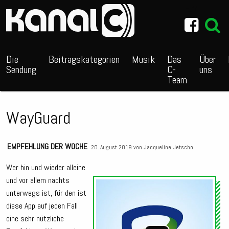
~_^/
Die
Beitragskategorien
Musik
Das
Über
Sendung
C-
uns
Team
WayGuard
EMPFEHLUNG DER WOCHE
20. August 2019 von
Jacqueline Jetscho
Wer hin und wieder alleine
und vor allem nachts
Audio
unterwegs ist, für den ist
Playe
diese App auf jeden Fall
eine sehr nützliche