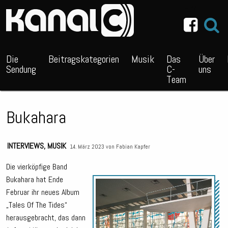
~_^/
Die
Beitragskategorien
Musik
Das
Über
Sendung
C-
uns
Team
Bukahara
INTERVIEWS
,
MUSIK
14. März 2023 von
Fabian Kapfer
Die vierköpfige Band
Bukahara hat Ende
Audio
Februar ihr neues Album
Playe
„Tales Of The Tides“
herausgebracht, das dann