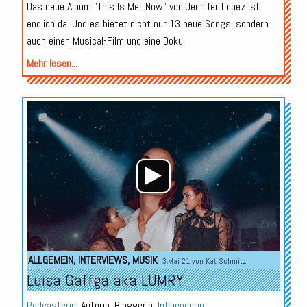
Das neue Album "This Is Me...Now" von Jennifer Lopez ist
endlich da. Und es bietet nicht nur 13 neue Songs, sondern
auch einen Musical-Film und eine Doku.
Mehr lesen...
Audio-
Player
ALLGEMEIN
,
INTERVIEWS
,
MUSIK
3.Mai 21 von
Kat Schmitz
Luisa Gaffga aka LUMRY
Podcasterin
, Autorin, Bloggerin,
Influencerin
...