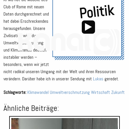
Politik
Club of Rome mit neuen
Daten durchgerechnet und
hat dabei Erschreckendes
herausgefunden. Unsere
Zivilisation wird durch
Umweltverschmutzung
und Klimawandel deutlich
instabiler werden –
Audio-
Player
besonders, wenn wir jetzt
nicht radikal unseren Umgang mit der Welt und ihren Ressourcen
verändern. Darüber habe ich in unserer Sendung mit
Lukas
geredet.
Schlagworte:
Klimawandel
Umweltverschmutzung
Wirtschaft
Zukunft
Ähnliche Beiträge:
Audio-
Player