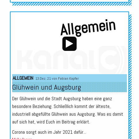
Allgemein
Audio-
ALLGEMEIN
13.Dez. 21 von
Fabian Kapfer
Player
Glühwein und Augsburg
Der Glühwein und die Stadt Augsburg haben eine ganz
besondere Beziehung. Schließlich kommt der älteste,
industriell abgefüllte Glühwein aus Augsburg. Was es damit
auf sich hat, wird Euch im Beitrag erklärt.
Corona sorgt auch im Jahr 2021 dafür...