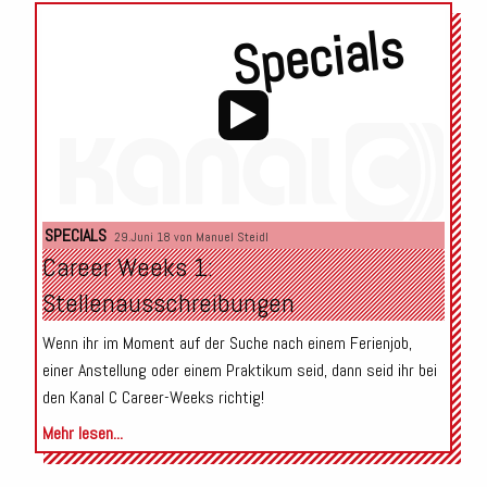
Specials
Audio-
SPECIALS
29.Juni 18 von
Manuel Steidl
Player
Career Weeks 1:
Stellenausschreibungen
Wenn ihr im Moment auf der Suche nach einem Ferienjob,
einer Anstellung oder einem Praktikum seid, dann seid ihr bei
den Kanal C Career-Weeks richtig!
Mehr lesen...