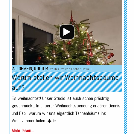
Audio-
Player
ALLGEMEIN
,
KULTUR
24.Dez. 24 von
Esther Howell
Warum stellen wir Weihnachtsbäume
auf?
Es weihnachtet! Unser Studio ist auch schon prächtig
geschmückt. In unserer Weihnachtssendung erklären Dennis
und Fabi, warum wir uns eigentlich Tannenbäume ins
Wohnzimmer holen. 🎄✨
Mehr lesen...