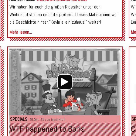
Wir haben für euch die großen Klassiker unter den
Wi
Weihnachtsfilmen neu interpretiert. Dieses Mal spinnen wir
We
die Geschichte hinter "Kevin allein zuhaus'" weiter!
Lo
Mehr lesen...
Meh
Audio-
Player
SPECIALS
SP
25.Okt. 21 von
Maxi Kroh
WTF happened to Boris
C