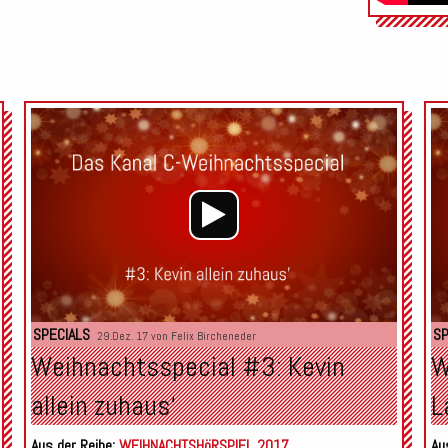
Audio-
Audio-
Player
Player
SPECIALS
SP
29.Dez. 17 von
Felix Bircheneder
Weihnachtsspecial #3: Kevin
W
allein zuhaus‘
L
Aus der Reihe:
WEIHNACHTSHöRSPIEL 2017
Au