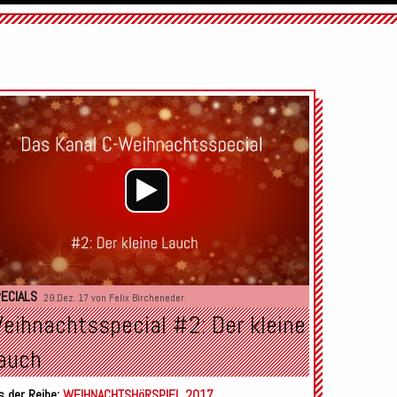
Audio-
Player
ECIALS
29.Dez. 17 von
Felix Bircheneder
eihnachtsspecial #2: Der kleine
auch
s der Reihe:
WEIHNACHTSHöRSPIEL 2017