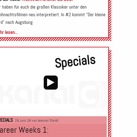
r haben für euch die großen Klassiker unter den
ihnachtsfilmen neu interpretiert. In #2 kommt "Der kleine
rd" nach Augsburg.
r lesen...
Specials
Audio-
Player
ECIALS
29.Juni 18 von
Manuel Steidl
areer Weeks 1: