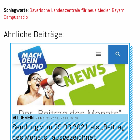
Schlagworte:
Bayerische Landeszentrale für neue Medien
Bayern
Campusradio
Ähnliche Beiträge:
ALLGEMEIN
21.Mai 21 von
Lukas Ulbrich
Sendung vom 29.03.2021 als „Beitrag
des Monats“ ausgezeichnet