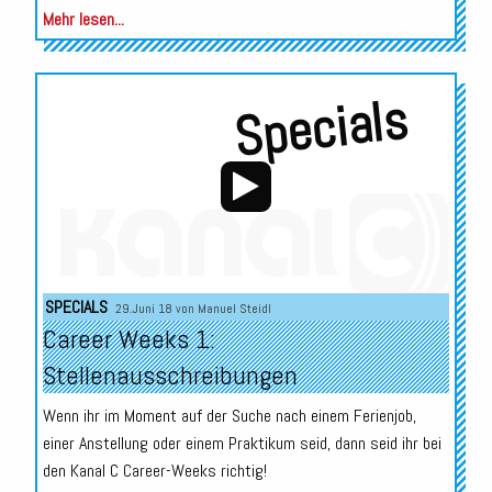
Mehr lesen...
Specials
Audio-
SPECIALS
29.Juni 18 von
Manuel Steidl
Player
Career Weeks 1:
Stellenausschreibungen
Wenn ihr im Moment auf der Suche nach einem Ferienjob,
einer Anstellung oder einem Praktikum seid, dann seid ihr bei
den Kanal C Career-Weeks richtig!