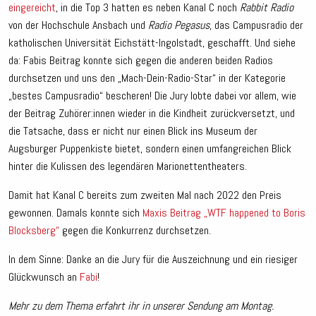
eingereicht
, in die Top 3 hatten es neben Kanal C noch
Rabbit Radio
von der Hochschule Ansbach und
Radio Pegasus
, das Campusradio der
katholischen Universität Eichstätt-Ingolstadt, geschafft. Und siehe
da: Fabis Beitrag konnte sich gegen die anderen beiden Radios
durchsetzen und uns den „Mach-Dein-Radio-Star“ in der Kategorie
„bestes Campusradio“ bescheren! Die Jury lobte dabei vor allem, wie
der Beitrag Zuhörer:innen wieder in die Kindheit zurückversetzt, und
die Tatsache, dass er nicht nur einen Blick ins Museum der
Augsburger Puppenkiste bietet, sondern einen umfangreichen Blick
hinter die Kulissen des legendären Marionettentheaters.
Damit hat Kanal C bereits zum zweiten Mal nach 2022 den Preis
gewonnen. Damals konnte sich
Maxis Beitrag „WTF happened to Boris
Blocksberg“
gegen die Konkurrenz durchsetzen.
In dem Sinne: Danke an die Jury für die Auszeichnung und ein riesiger
Glückwunsch an
Fabi
!
Mehr zu dem Thema erfahrt ihr in unserer Sendung am Montag.