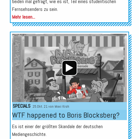
beiden mal gefragt, wie es ist, Teil eines studentischen
Fernsehsenders zu sein.
Mehr lesen...
Audio-
Player
SPECIALS
25.Okt. 21 von
Maxi Kroh
WTF happened to Boris Blocksberg?
Es ist einer der größten Skandale der deutschen
Mediengeschichte.