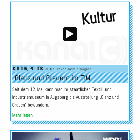
Kultur
Audio-
KULTUR
,
POLITIK
30.Mai 17 von
Jasmin Wagner
Player
„Glanz und Grauen“ im TIM
Seit dem 12. Mai kann man im staatlichen Textil- und
Industriemuseum in Augsburg die Ausstellung „Glanz und
Grauen“ bewundern.
Mehr lesen...
Audio-