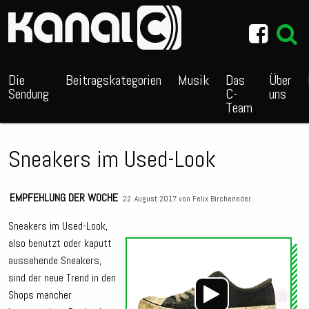
~_^/
Die
Beitragskategorien
Musik
Das
Über
Sendung
C-
uns
Team
Sneakers im Used-Look
EMPFEHLUNG DER WOCHE
22. August 2017 von
Felix Bircheneder
Sneakers im Used-Look,
also benutzt oder kaputt
Audio
aussehende Sneakers,
Playe
sind der neue Trend in den
Shops mancher