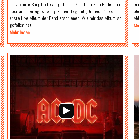
provokante Songtexte aufgefallen. Pünktlich zum Ende ihrer
ei
Tour am Freitag ist am gleichen Tag mit „Orpheum“ das
ob
erste Live-Album der Band erschienen. Wie mir das Album so
Ab
gefallen hat...
Meh
Mehr lesen...
Audio-
Audio-
Player
Player