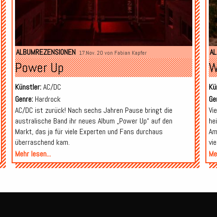
ALBUMREZENSIONEN
A
17.Nov. 20 von
Fabian Kapfer
Power Up
W
Künstler:
AC/DC
Kü
Genre:
Hardrock
Ge
AC/DC ist zurück! Nach sechs Jahren Pause bringt die
Vi
australische Band ihr neues Album „Power Up“ auf den
he
Markt, das ja für viele Experten und Fans durchaus
Am
überraschend kam.
vi
Mehr lesen...
Meh