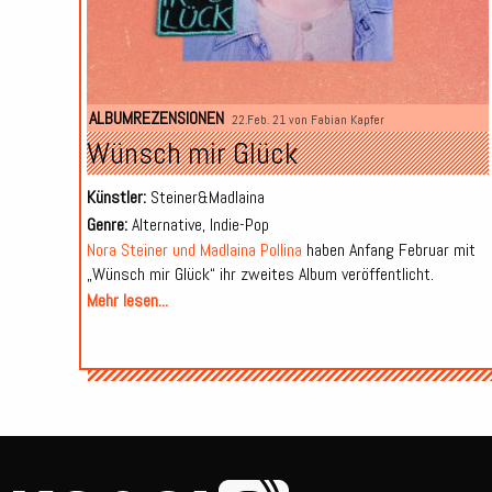
ALBUMREZENSIONEN
22.Feb. 21 von
Fabian Kapfer
Wünsch mir Glück
Künstler:
Steiner&Madlaina
Genre:
Alternative, Indie-Pop
Nora Steiner und Madlaina Pollina
haben Anfang Februar mit
„Wünsch mir Glück“ ihr zweites Album veröffentlicht.
Mehr lesen...