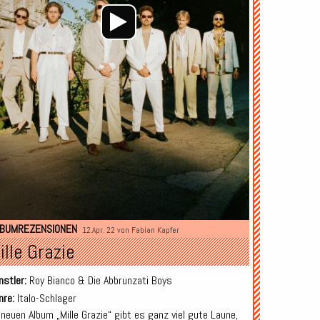
LBUMREZENSIONEN
12.Apr. 22 von
Fabian Kapfer
ille Grazie
nstler:
Roy Bianco & Die Abbrunzati Boys
nre:
Italo-Schlager
 neuen Album „Mille Grazie“ gibt es ganz viel gute Laune,