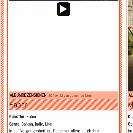
ALBUMREZENSIONEN
A
30.Aug. 22 von
Johannes Stock
Faber
M
Künstler:
Faber
Kü
Genre:
Balkan, Indie, Live
Ge
In der Vergangenheit ist Faber vor allem durch ihre
Im