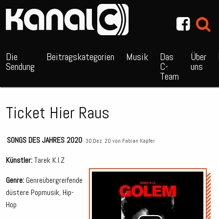
~_^/
Die
Beitragskategorien
Musik
Das
Über
Sendung
C-
uns
Team
Ticket Hier Raus
SONGS DES JAHRES 2020
30.Dez. 20 von
Fabian Kapfer
Künstler:
Tarek K.I.Z
Audio
Genre:
Genreübergreifende
Playe
düstere Popmusik, Hip-
Hop