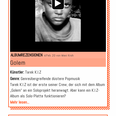
ALBUMREZENSIONEN
4.Feb. 20 von
Maxi Kroh
Golem
Künstler:
Tarek K.I.Z
Genre:
Genreübergreifende düstere Popmusik
Tarek K.I.Z ist der erste seiner Crew, der sich mit dem Album
„Golem“ an ein Soloprojekt heranwagt. Aber kann ein K.I.Z-
Album als Solo-Platte funktionieren?
Mehr lesen...