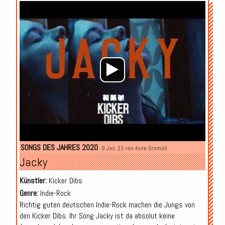
Audio-
Player
SONGS DES JAHRES 2020
9.Jan. 21 von
Anne Gromoll
Jacky
Künstler:
Kicker Dibs
Genre:
Indie-Rock
Richtig guten deutschen Indie-Rock machen die Jungs von
den Kicker Dibs. Ihr Song Jacky ist da absolut keine