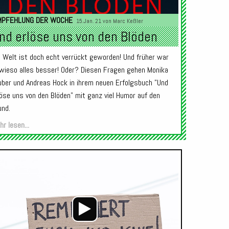
MPFEHLUNG DER WOCHE
15.Jan. 21 von
Marc Keßler
nd erlöse uns von den Blöden
e Welt ist doch echt verrückt geworden! Und früher war
wieso alles besser! Oder? Diesen Fragen gehen Monika
uber und Andreas Hock in ihrem neuen Erfolgsbuch "Und
löse uns von den Blöden" mit ganz viel Humor auf den
und.
r lesen...
Audio-
Player