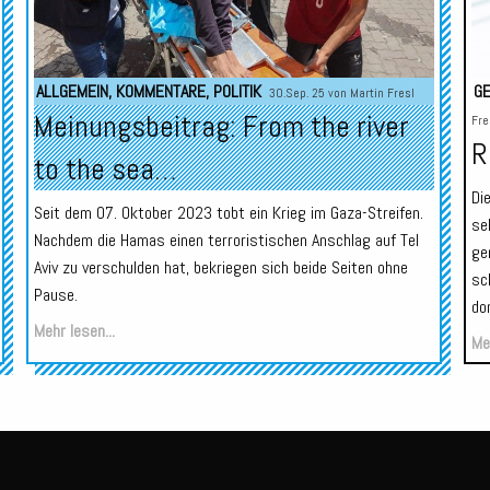
ALLGEMEIN
,
KOMMENTARE
,
POLITIK
GE
30.Sep. 25 von
Martin Fresl
Meinungsbeitrag: From the river
Fre
R
to the sea…
Di
Seit dem 07. Oktober 2023 tobt ein Krieg im Gaza-Streifen.
se
Nachdem die Hamas einen terroristischen Anschlag auf Tel
ge
Aviv zu verschulden hat, bekriegen sich beide Seiten ohne
sc
Pause.
dom
Mehr lesen...
Meh