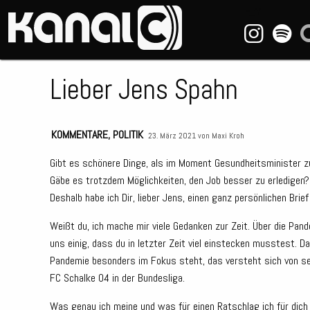
~_^/
Lieber Jens Spahn
KOMMENTARE
,
POLITIK
23. März 2021 von
Maxi Kroh
Gibt es schönere Dinge, als im Moment Gesundheitsminister zu 
Gäbe es trotzdem Möglichkeiten, den Job besser zu erledigen? 
Deshalb habe ich Dir, lieber Jens, einen ganz persönlichen Brie
Weißt du, ich mache mir viele Gedanken zur Zeit. Über die Pan
uns einig, dass du in letzter Zeit viel einstecken musstest. 
Pandemie besonders im Fokus steht, das versteht sich von sel
FC Schalke 04 in der Bundesliga.
Was genau ich meine und was für einen Ratschlag ich für dich 