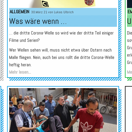
ALLGEMEIN
E
30.März 21 von
Lukas Ulbrich
Was wäre wenn …
U
… die dritte Corona-Welle so wird wie der dritte Teil einiger
Di
Filme und Serien?
so
Gr
Wer Wellen sehen will, muss nicht etwa über Ostern nach
er
Malle fliegen. Nein, auch bei uns rollt die dritte Corona-Welle
Gr
heftig heran.
Mehr lesen...
Meh
Audio-
Player