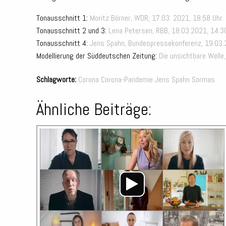
Tonausschnitt 1:
Moritz Börner, WDR, 17.03. 2021, 18.58 Uhr.
Tonausschnitt 2 und 3:
Lena Petersen, RBB, 18.03.2021, 14.30
Tonausschnitt 4:
Jens Spahn, Bundespressekonferenz, 19.03.
Modellierung der Süddeutschen Zeitung:
Die unsichtbare Welle
Schlagworte:
Corona
Corona-Pandemie
Jens Spahn
Sormas
Ähnliche Beiträge: