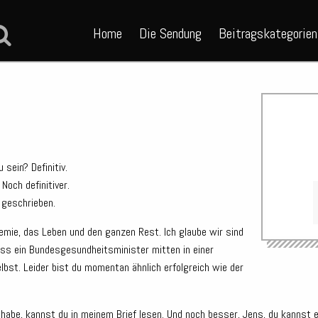
Home
Die Sendung
Beitragskategorien
sein? Definitiv.
Noch definitiver.
f geschrieben.
demie, das Leben und den ganzen Rest. Ich glaube wir sind
Audio-
Dass ein Bundesgesundheitsminister mitten in einer
Player
bst. Leider bist du momentan ähnlich erfolgreich wie der
habe, kannst du in meinem Brief lesen. Und noch besser, Jens, du kannst e