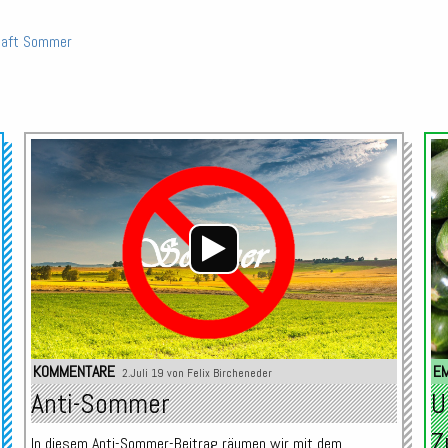
aft
Sommer
Audio-
Audio-
Player
Player
KOMMENTARE
E
2.Juli 19 von
Felix Bircheneder
Anti-Sommer
U
Z
In diesem Anti-Sommer-Beitrag räumen wir mit dem