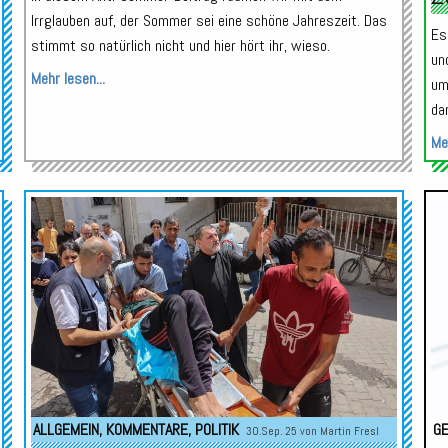
Irrglauben auf, der Sommer sei eine schöne Jahreszeit. Das
Es
stimmt so natürlich nicht und hier hört ihr, wieso.
un
Mehr lesen...
um
da
Meh
Audio-
Player
ALLGEMEIN
,
KOMMENTARE
,
POLITIK
GE
30.Sep. 25 von
Martin Fresl