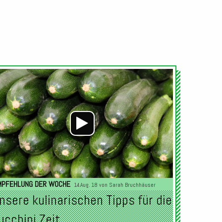
Audio-
Player
MPFEHLUNG DER WOCHE
14.Aug. 18 von
Sarah Bruchhäuser
nsere kulinarischen Tipps für die
ucchini Zeit