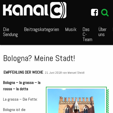
~_^/
Die
Beitragskategorien
Musik
Das
Über
Sendung
C-
uns
Team
Bologna? Meine Stadt!
EMPFEHLUNG DER WOCHE
21. Juni 2018 von
Manuel Steidl
Bologna – la grassa – la
rossa – la dotta
Audio
Playe
La grassa – Die Fette:
Bologna ist die