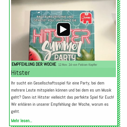
Audio-
Player
EMPFEHLUNG DER WOCHE
12.Nov. 24 von
Fabian Kapfer
Hitster
Ihr sucht ein Gesellschaftsspiel für eine Party, bei dem
mehrere Leute mitspielen können und bei dem es um Musik
geht? Dann ist Hitster vielleicht das perfekte Spiel für Euch!
Wir erklären in unserer Empfehlung der Woche, worum es
geht.
Mehr lesen...