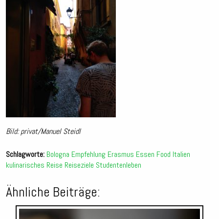
Bild: privat/Manuel Steidl
Schlagworte:
Bologna
Empfehlung
Erasmus
Essen
Food
Italien
kulinarisches
Reise
Reiseziele
Studentenleben
Ähnliche Beiträge:
Audio-