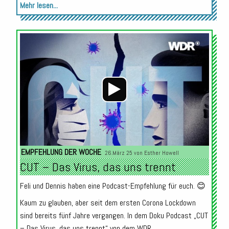
Mehr lesen...
Audio-
Player
EMPFEHLUNG DER WOCHE
26.März 25 von
Esther Howell
CUT – Das Virus, das uns trennt
Feli und Dennis haben eine Podcast-Empfehlung für euch. 😊
Kaum zu glauben, aber seit dem ersten Corona Lockdown
sind bereits fünf Jahre vergangen. In dem Doku Podcast „CUT
– Das Virus, das uns trennt“ von dem WDR...