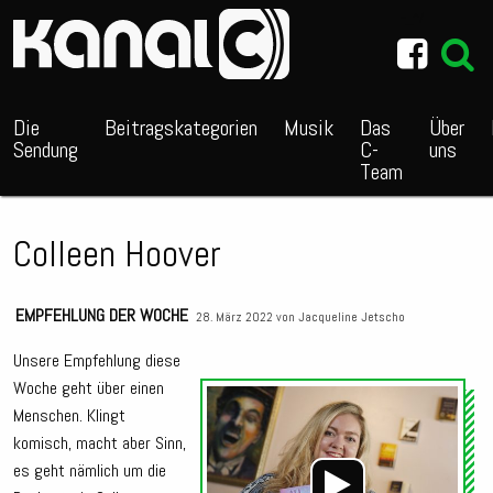
~_^/
Die
Beitragskategorien
Musik
Das
Über
Sendung
C-
uns
Team
Colleen Hoover
EMPFEHLUNG DER WOCHE
28. März 2022 von
Jacqueline Jetscho
Unsere Empfehlung diese
Woche geht über einen
Audio
Menschen. Klingt
Playe
komisch, macht aber Sinn,
es geht nämlich um die