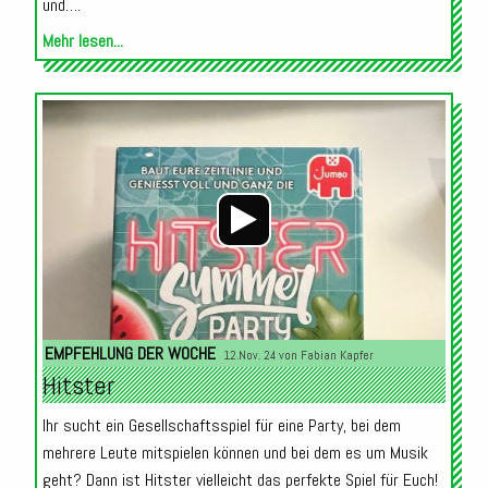
und….
Mehr lesen...
Audio-
Player
EMPFEHLUNG DER WOCHE
12.Nov. 24 von
Fabian Kapfer
Hitster
Ihr sucht ein Gesellschaftsspiel für eine Party, bei dem
mehrere Leute mitspielen können und bei dem es um Musik
geht? Dann ist Hitster vielleicht das perfekte Spiel für Euch!